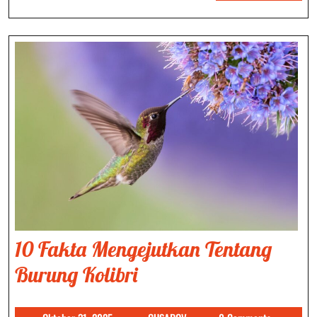
Kehidupa
MORE
Sosialnya
10 Fakta Mengejutkan Tentang
10
Burung Kolibri
Fakta
Oktober
GUSAROV