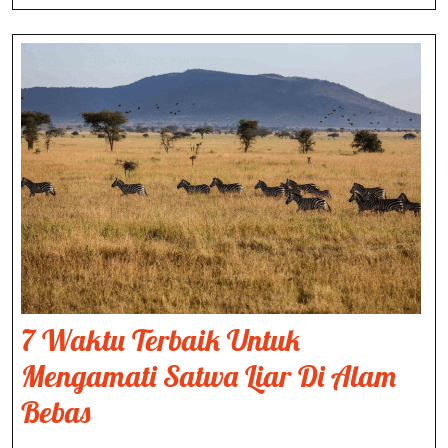
And
Tahu
7 Waktu Terbaik Untuk
Mengamati Satwa Liar Di Alam
7
Bebas
Waktu