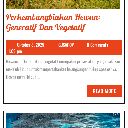
Perkembangbiakan Hewan:
Perkembang
Generatif Dan Vegetatif
Hewan:
Oktober
GUSAROV
Oktober 8, 2025
GUSAROV
0 Comments
Generatif
8,
1:09 pm
Dan
2025
Gusarov – Generatif dan Vegetatif merupakan proses alami yang dilakukan
Vegetatif
makhluk hidup untuk mempertahankan kelangsungan hidup spesiesnya.
Hewan memiliki dua{...}
READ
READ MORE
MORE