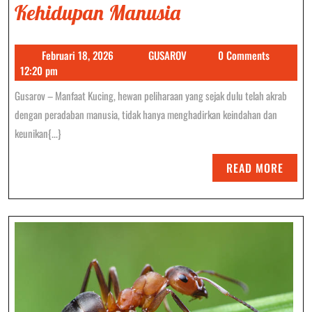
10
Kehidupan Manusia
Manfaat
Februari
GUSAROV
Februari 18, 2026
GUSAROV
0 Comments
Kucing
18,
12:20 pm
Dalam
2026
Gusarov – Manfaat Kucing, hewan peliharaan yang sejak dulu telah akrab
Kehidupan
dengan peradaban manusia, tidak hanya menghadirkan keindahan dan
Manusia
keunikan{...}
READ
READ MORE
MORE