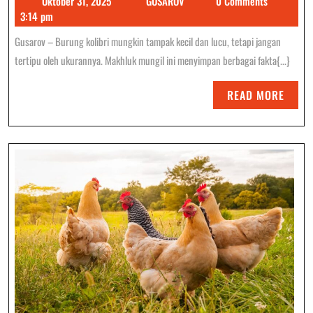
Oktober 31, 2025
GUSAROV
0 Comments
Mengejutkan
31,
3:14 pm
Tentang
2025
Gusarov – Burung kolibri mungkin tampak kecil dan lucu, tetapi jangan
Burung
tertipu oleh ukurannya. Makhluk mungil ini menyimpan berbagai fakta{...}
Kolibri
READ
READ MORE
MORE