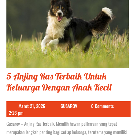
5 Anjing Ras Terbaik Untuk
5
Keluarga Dengan Anak Kecil
Anjing
Maret
GUSAROV
Maret 21, 2026
GUSAROV
0 Comments
Ras
21,
2:26 pm
Terbai
2026
Gusarov – Anjing Ras Terbaik. Memilih hewan peliharaan yang tepat
Untuk
merupakan langkah penting bagi setiap keluarga, terutama yang memiliki