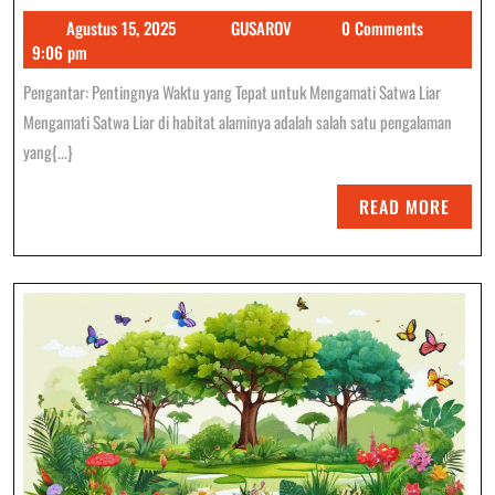
Agustus
GUSAROV
Agustus 15, 2025
GUSAROV
0 Comments
Terbaik
15,
9:06 pm
Untuk
2025
Pengantar: Pentingnya Waktu yang Tepat untuk Mengamati Satwa Liar
Mengamati
Mengamati Satwa Liar di habitat alaminya adalah salah satu pengalaman
Satwa
yang{...}
Liar
READ
READ MORE
Di
MORE
Alam
Bebas