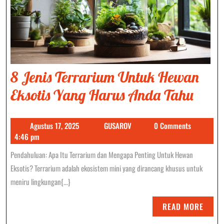
8 Jenis Terrarium Untuk Hewan
8
Eksotis Yang Harus Anda Tahu
Jenis
Agustus
GUSAROV
Agustus 17, 2025
GUSAROV
0 Comments
Terr
17,
4:46 pm
Untu
2025
Pendahuluan: Apa Itu Terrarium dan Mengapa Penting Untuk Hewan
Hew
Eksotis? Terrarium adalah ekosistem mini yang dirancang khusus untuk
Eksot
meniru lingkungan{...}
Yan
READ
READ MORE
Haru
MORE