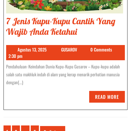
7 Jenis Kupu-Kupu Cantik Yang
7
Wajib Anda Ketahui
Jenis
Agustus
GUSAROV
Agustus 13, 2025
GUSAROV
0 Comments
Kupu-
13,
2:30 pm
Kupu
2025
Pendahuluan: Keindahan Dunia Kupu-Kupu Gusarov – Kupu-kupu adalah
Cantik
salah satu makhluk indah di alam yang kerap menarik perhatian manusia
Yang
dengan{...}
Wajib
READ
READ MORE
Anda
MORE
Ketahui
Paginasi