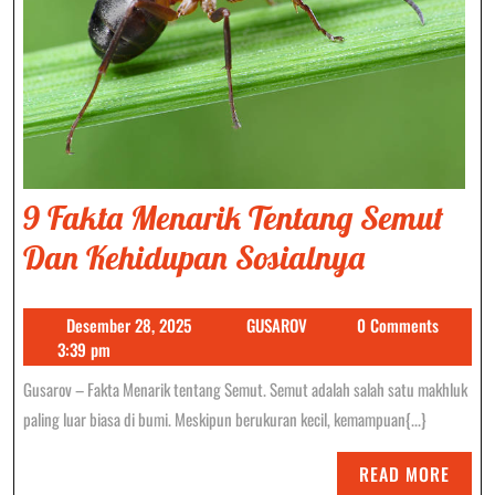
9 Fakta Menarik Tentang Semut
9
Dan Kehidupan Sosialnya
Fakta
Desember
GUSAROV
Desember 28, 2025
GUSAROV
0 Comments
Menarik
28,
3:39 pm
Tentang
2025
Gusarov – Fakta Menarik tentang Semut. Semut adalah salah satu makhluk
Semut
paling luar biasa di bumi. Meskipun berukuran kecil, kemampuan{...}
Dan
READ
READ MORE