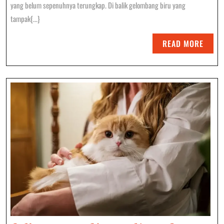
Di
yang belum sepenuhnya terungkap. Di balik gelombang biru yang
Dunia
tampak{...}
Laut:
READ
READ MORE
Raksasa
MORE
Samudra
Yang
Menakjubkan