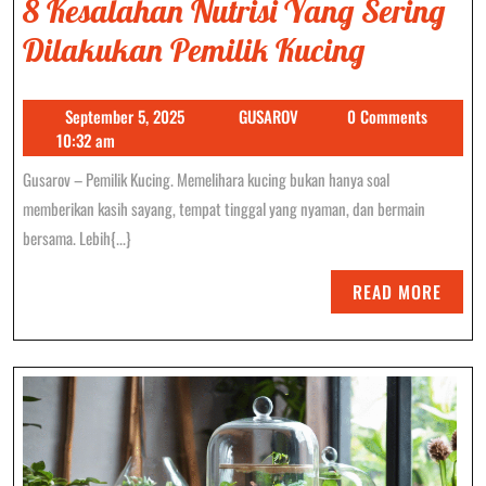
8 Kesalahan Nutrisi Yang Sering
8
Dilakukan Pemilik Kucing
Kesalaha
September
GUSAROV
September 5, 2025
GUSAROV
0 Comments
Nutrisi
5,
10:32 am
Yang
2025
Gusarov – Pemilik Kucing. Memelihara kucing bukan hanya soal
Sering
memberikan kasih sayang, tempat tinggal yang nyaman, dan bermain
Dilakuk
bersama. Lebih{...}
Pemilik
READ
READ MORE
Kucing
MORE