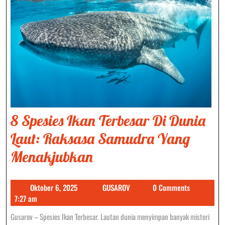
8 Spesies Ikan Terbesar Di Dunia
Laut: Raksasa Samudra Yang
8
Menakjubkan
Spesies
Oktober
GUSAROV
Oktober 6, 2025
GUSAROV
0 Comments
Ikan
6,
7:27 am
Terbesar
2025
Gusarov – Spesies Ikan Terbesar. Lautan dunia menyimpan banyak misteri