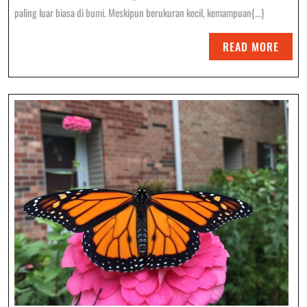
Semut
paling luar biasa di bumi. Meskipun berukuran kecil, kemampuan{...}
Dan
READ
READ MORE
Kehidupa
MORE
Sosialnya