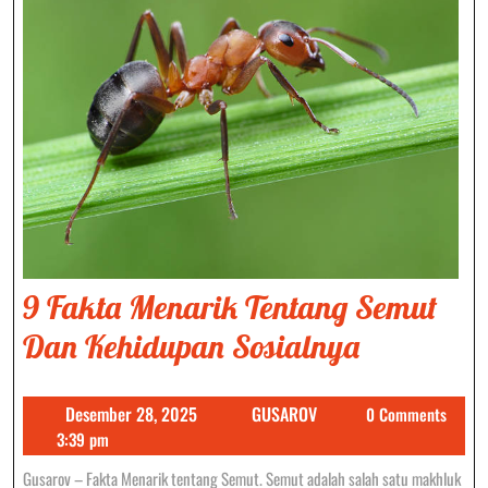
9 Fakta Menarik Tentang Semut
9
Dan Kehidupan Sosialnya
Fakta
Desember
GUSAROV
Desember 28, 2025
GUSAROV
0 Comments
Menarik
28,
3:39 pm
Tentang
2025
Gusarov – Fakta Menarik tentang Semut. Semut adalah salah satu makhluk