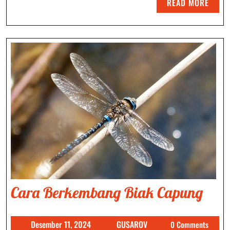
READ
READ MORE
Berb
MORE
Car
Cara Berkembang Biak Capung
Ber
Desember
GUSAROV
Desember 11, 2024
GUSAROV
0 Comments
Bia