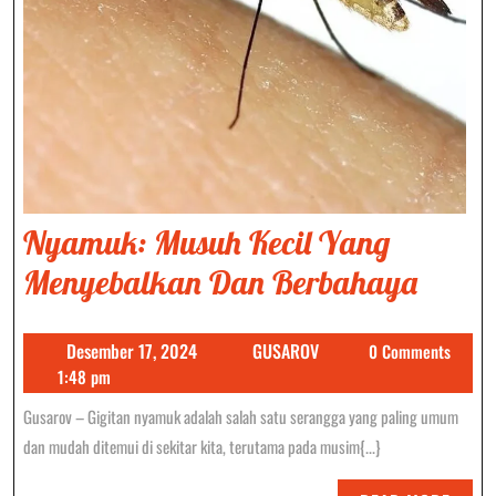
Nyamuk: Musuh Kecil Yang
Nyam
Menyebalkan Dan Berbahaya
Musu
Desember
GUSAROV
Desember 17, 2024
GUSAROV
0 Comments
Kecil
17,
1:48 pm
Yang
2024
Gusarov – Gigitan nyamuk adalah salah satu serangga yang paling umum
Meny
dan mudah ditemui di sekitar kita, terutama pada musim{...}
Dan