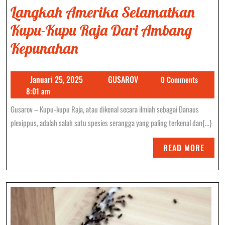
Langkah Amerika Selamatkan
Kupu-Kupu Raja Dari Ambang
Langkah
Kepunahan
Amerika
Januari
GUSAROV
Januari 25, 2025
GUSAROV
0 Comments
Selamatkan
25,
8:01 am
Kupu-
2025
Gusarov – Kupu-kupu Raja, atau dikenal secara ilmiah sebagai Danaus
Kupu
plexippus, adalah salah satu spesies serangga yang paling terkenal dan{...}
Raja
READ
READ MORE
Dari
MORE
Ambang
Kepunahan