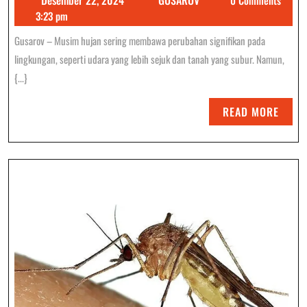
Hewan
22,
3:23 pm
Ini
2024
Gusarov – Musim hujan sering membawa perubahan signifikan pada
Sering
lingkungan, seperti udara yang lebih sejuk dan tanah yang subur. Namun,
Muncul
{...}
Pada
READ
READ MORE
Musim
MORE
Hujan