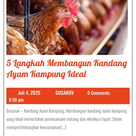
5 Langkah Membangun Kandang
5
Ayam Kampung Ideal
Langkah
Juli
GUSAROV
Juli 4, 2025
GUSAROV
0 Comments
Membangun
4,
9:50 pm
Kandang
2025
Gusarov – Kandang Ayam Kampung. Membangun kandang ayam kampung
Ayam
yang ideal memerlukan perencanaan matang dan eksekusi tepat. Selain
Kampung
mempertimbangkan kenyamanan{...}