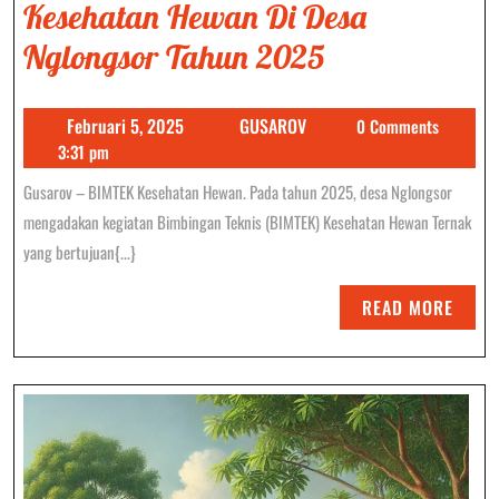
Kesehatan Hewan Di Desa
Meningkatk
Nglongsor Tahun 2025
Kesejahteraa
Februari
GUSAROV
Februari 5, 2025
GUSAROV
0 Comments
Ternak
5,
3:31 pm
Melalui
2025
Gusarov – BIMTEK Kesehatan Hewan. Pada tahun 2025, desa Nglongsor
BIMTEK
mengadakan kegiatan Bimbingan Teknis (BIMTEK) Kesehatan Hewan Ternak
Kesehatan
yang bertujuan{...}
Hewan
READ
READ MORE
Di
MORE
Desa
Nglongsor
Tahun
2025