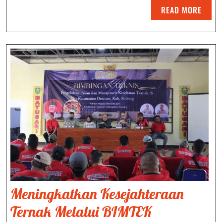
Ideal
READ
READ MORE
MORE
Meningkatkan Kesejahteraan
Ternak Melalui BIMTEK