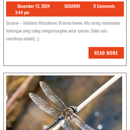
Desember
GUSAROV
Desember 12, 2024
GUSAROV
0 Comments
Kerbau
12,
3:44 pm
Dan
2024
Gusarov – Simbiosis Mutualisme, Di dunia hewan, kita sering menemukan
Burung
hubungan yang saling menguntungkan antar spesies. Salah satu
Bangau:
contohnya adalah{...}
Harmoni
READ
READ MORE
Di
MORE
Alam