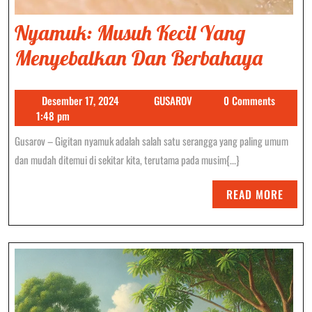
Nyamuk: Musuh Kecil Yang
Nyam
Menyebalkan Dan Berbahaya
Musu
Desember
GUSAROV
Desember 17, 2024
GUSAROV
0 Comments
Kecil
17,
1:48 pm
Yang
2024
Gusarov – Gigitan nyamuk adalah salah satu serangga yang paling umum
Meny
dan mudah ditemui di sekitar kita, terutama pada musim{...}
Dan
READ
READ MORE
Berb
MORE