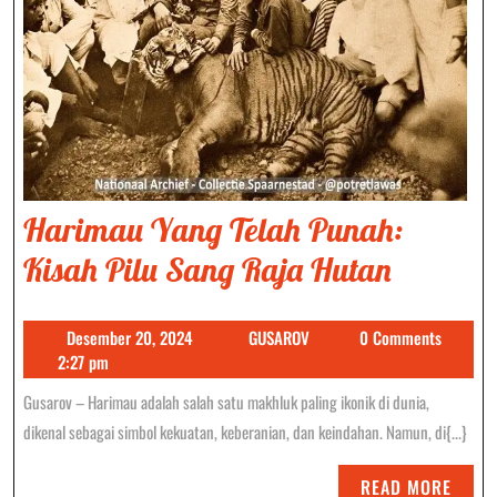
Harimau Yang Telah Punah:
Harima
Kisah Pilu Sang Raja Hutan
Yang
Desember
GUSAROV
Desember 20, 2024
GUSAROV
0 Comments
Telah
20,
2:27 pm
Punah:
2024
Gusarov – Harimau adalah salah satu makhluk paling ikonik di dunia,
Kisah
dikenal sebagai simbol kekuatan, keberanian, dan keindahan. Namun, di{...}
Pilu
READ
READ MORE