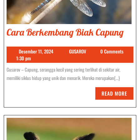
Car
Cara Berkembang Biak Capung
Ber
Desember
GUSAROV
Desember 11, 2024
GUSAROV
0 Comments
Bia
11,
1:30 pm
Cap
2024
Gusarov – Capung, serangga kecil yang sering terlihat di sekitar air,
memiliki siklus hidup yang unik dan menarik. Mereka merupakan{...}
READ
READ MORE
MORE