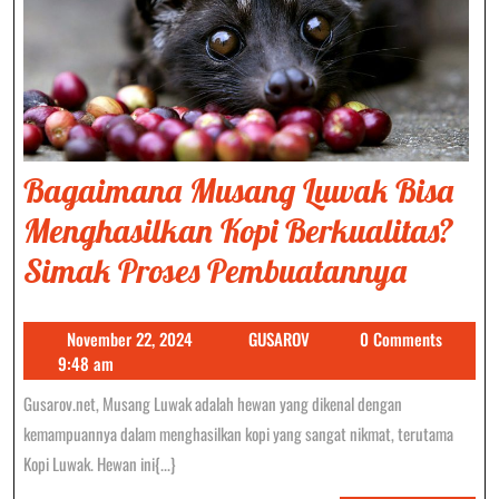
Bagaimana Musang Luwak Bisa
Menghasilkan Kopi Berkualitas?
Bagai
Simak Proses Pembuatannya
Musan
November
GUSAROV
November 22, 2024
GUSAROV
0 Comments
Luwak
22,
9:48 am
Bisa
2024
Gusarov.net, Musang Luwak adalah hewan yang dikenal dengan
Mengh
kemampuannya dalam menghasilkan kopi yang sangat nikmat, terutama
Kopi
Kopi Luwak. Hewan ini{...}