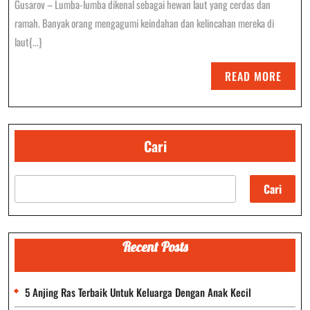
Gusarov – Lumba-lumba dikenal sebagai hewan laut yang cerdas dan
Lumba-
ramah. Banyak orang mengagumi keindahan dan kelincahan mereka di
Lumba
laut{...}
Yang
READ
READ MORE
Mengajarkan
MORE
Pentingnya
Menghormati
Cari
Satwa
Cari
Liar
Recent Posts
5 Anjing Ras Terbaik Untuk Keluarga Dengan Anak Kecil