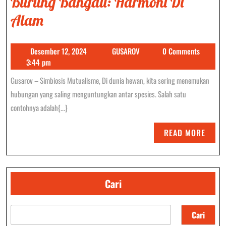
Burung Bangau: Harmoni Di
Simbiosis
Alam
Mutualisme
Desember
GUSAROV
Desember 12, 2024
GUSAROV
0 Comments
Kerbau
12,
3:44 pm
Dan
2024
Gusarov – Simbiosis Mutualisme, Di dunia hewan, kita sering menemukan
Burung
hubungan yang saling menguntungkan antar spesies. Salah satu
Bangau:
contohnya adalah{...}
Harmoni
READ
READ MORE
Di
MORE
Alam
Cari
Cari