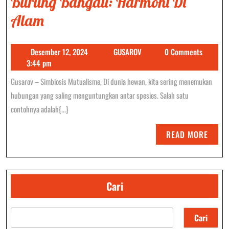
Burung Bangau: Harmoni Di
Simbiosis
Alam
Mutualisme
Desember
GUSAROV
Desember 12, 2024
GUSAROV
0 Comments
Kerbau
12,
3:44 pm
Dan
2024
Gusarov – Simbiosis Mutualisme, Di dunia hewan, kita sering menemukan
Burung
hubungan yang saling menguntungkan antar spesies. Salah satu
Bangau:
contohnya adalah{...}
Harmoni
READ
READ MORE
Di
MORE
Alam
Cari
Cari