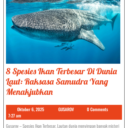
8 Spesies Ikan Terbesar Di Dunia
Laut: Raksasa Samudra Yang
8
Menakjubkan
Spesies
Oktober
GUSAROV
Oktober 6, 2025
GUSAROV
0 Comments
Ikan
6,
7:27 am
Terbesar
2025
Gusarov – Spesies Ikan Terbesar. Lautan dunia menyimpan banyak misteri