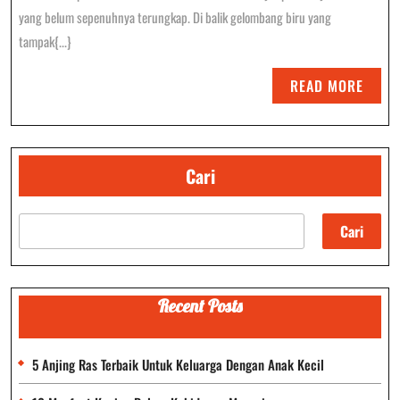
Di
yang belum sepenuhnya terungkap. Di balik gelombang biru yang
Dunia
tampak{...}
Laut:
READ
READ MORE
Raksasa
MORE
Samudra
Yang
Cari
Menakjubkan
Cari
Recent Posts
5 Anjing Ras Terbaik Untuk Keluarga Dengan Anak Kecil