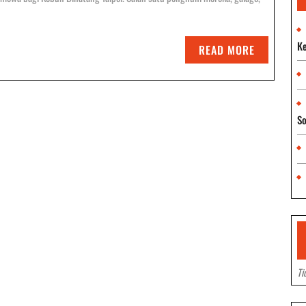
ipei:
Ke
arapan
READ
READ MORE
MORE
aru
ntuk
So
lestarian
rimata
cil
Ti