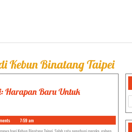
di Kebun Binatang Taipei
ei: Harapan Baru Untuk
ayi
alago
ments
7:59 am
hir