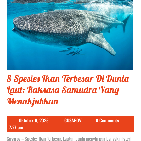
8 Spesies Ikan Terbesar Di Dunia
Laut: Raksasa Samudra Yang
8
Menakjubkan
Spesies
Oktober
GUSAROV
Oktober 6, 2025
GUSAROV
0 Comments
Ikan
6,
7:27 am
Terbesar
2025
Gusarov – Spesies Ikan Terbesar. Lautan dunia menyimpan banyak misteri