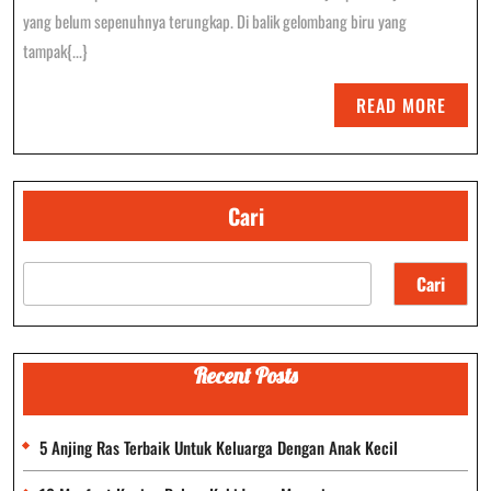
Di
yang belum sepenuhnya terungkap. Di balik gelombang biru yang
Dunia
tampak{...}
Laut:
READ
READ MORE
Raksasa
MORE
Samudra
Yang
Cari
Menakjubkan
Cari
Recent Posts
5 Anjing Ras Terbaik Untuk Keluarga Dengan Anak Kecil