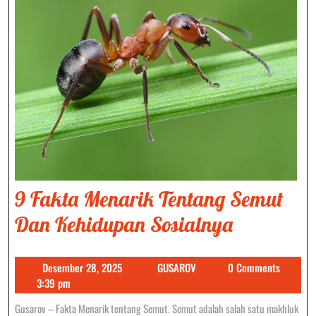
9 Fakta Menarik Tentang Semut
9
Dan Kehidupan Sosialnya
Fakta
Desember
GUSAROV
Desember 28, 2025
GUSAROV
0 Comments
Menarik
28,
3:39 pm
Tentang
2025
Gusarov – Fakta Menarik tentang Semut. Semut adalah salah satu makhluk