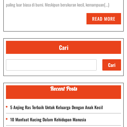
Semut
paling luar biasa di bumi. Meskipun berukuran kecil, kemampuan{...}
Dan
READ
READ MORE
Kehidupa
MORE
Sosialnya
Cari
Cari
Recent Posts
5 Anjing Ras Terbaik Untuk Keluarga Dengan Anak Kecil
10 Manfaat Kucing Dalam Kehidupan Manusia