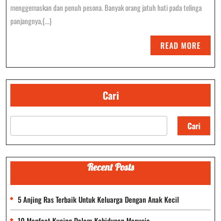
Merawa
menggemaskan dan penuh pesona. Banyak orang jatuh hati pada telinga
Kelinci
panjangnya,{...}
Pelihar
READ
READ MORE
MORE
Cari
Cari
Recent Posts
5 Anjing Ras Terbaik Untuk Keluarga Dengan Anak Kecil
10 Manfaat Kucing Dalam Kehidupan Manusia