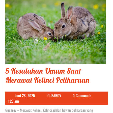
5 Kesalahan Umum Saat
5
Merawat Kelinci Peliharaan
Kesala
Juni
GUSAROV
Juni 28, 2025
GUSAROV
0 Comments
Umum
28,
1:23 am
Saat
2025
Gusarov – Merawat Kelinci. Kelinci adalah hewan peliharaan yang