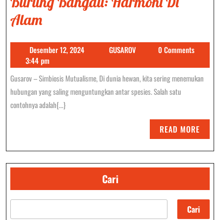
Burung Bangau: Harmoni Di
Simbiosis
Alam
Mutualisme
Desember
GUSAROV
Desember 12, 2024
GUSAROV
0 Comments
Kerbau
12,
3:44 pm
Dan
2024
Gusarov – Simbiosis Mutualisme, Di dunia hewan, kita sering menemukan
Burung
hubungan yang saling menguntungkan antar spesies. Salah satu
Bangau:
contohnya adalah{...}
Harmoni
READ
READ MORE
Di
MORE
Alam
Cari
Cari