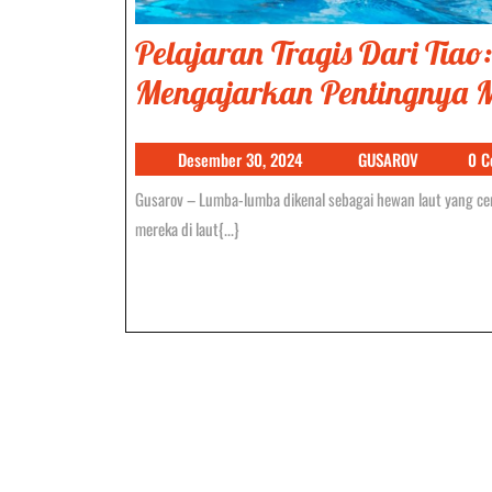
Pelajaran Tragis Dari Tia
Mengajarkan Pentingnya M
Desember
GUSAROV
Desember 30, 2024
GUSAROV
0 
30,
Gusarov – Lumba-lumba dikenal sebagai hewan laut yang cerdas dan ramah. Banyak orang mengagumi keindahan dan kelincahan
2024
mereka di laut{...}