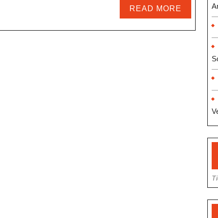
A
READ
READ MORE
MORE
S
Ve
T