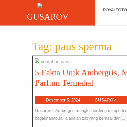
Skip
to
ROYALTOTO
GUSAROV
content
Tag:
paus sperma
5 Fakta Unik Ambergris, 
5
Parfum Termahal
Fakta
Desember
GUS
Desember 5, 2024
GUSAROV
Unik
5,
Gusarov – Ambergris mungkin terdengar seperti sesuatu yang aneh dan tidak menarik pada awalnya—
Ambergri
2024
bagaimanapun, ia adalah zat yang berasal dari{...}
Muntaha