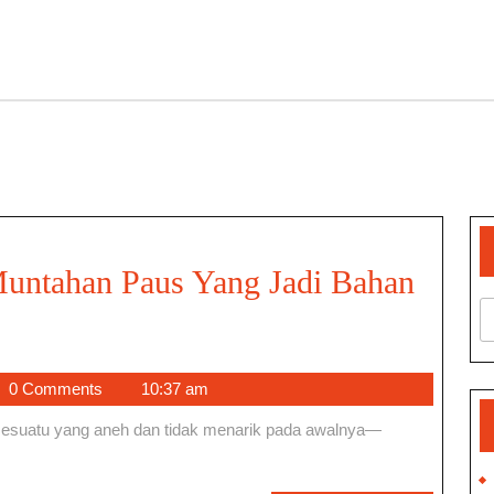
Muntahan Paus Yang Jadi Bahan
AROV
0 Comments
10:37 am
s,
n