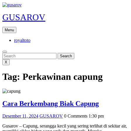
Skip
to
GUSAROV
content
Menu
royaltoto
Search
Search
X
Tag:
Perkawinan capung
Cara
Cara Berkembang Biak Capung
Berkemba
Desember
GUSAROV
Desember 11, 2024
GUSAROV
0 Comments
1:30 pm
Biak
11,
Capung
Gusarov – Capung, serangga kecil yang sering terlihat di sekitar air,
2024