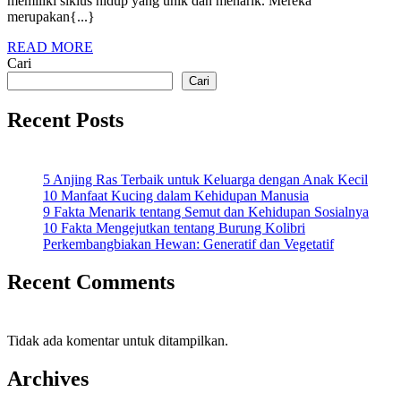
memiliki siklus hidup yang unik dan menarik. Mereka
merupakan{...}
READ
READ MORE
MORE
Cari
Cari
Recent Posts
5 Anjing Ras Terbaik untuk Keluarga dengan Anak Kecil
10 Manfaat Kucing dalam Kehidupan Manusia
9 Fakta Menarik tentang Semut dan Kehidupan Sosialnya
10 Fakta Mengejutkan tentang Burung Kolibri
Perkembangbiakan Hewan: Generatif dan Vegetatif
Recent Comments
Tidak ada komentar untuk ditampilkan.
Archives