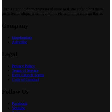
Turpis erat tincidunt et viverra id nunc molestie et faucibus diam,
proin lectus aliquam mattis ac nunc elementum accumsan libero.
Company
kingdomtoto
Advertise
Legal
Privacy Policy
Terms of Service
Extra Crunch Terms
Code of Conduct
Follow Us
Facebook
Youtube