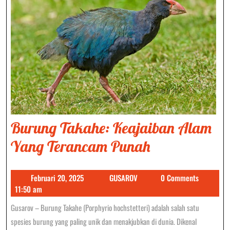
Burung Takahe: Keajaiban Alam
Burung
Yang Terancam Punah
Takahe:
Februari
GUSAROV
Februari 20, 2025
GUSAROV
0 Comments
Keajaiban
20,
11:50 am
Alam
2025
Gusarov – Burung Takahe (Porphyrio hochstetteri) adalah salah satu
Yang
spesies burung yang paling unik dan menakjubkan di dunia. Dikenal