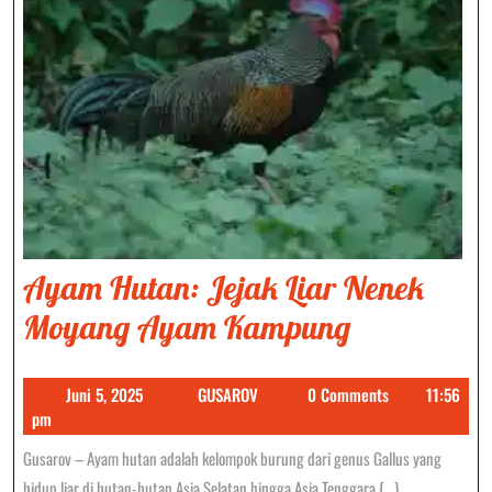
Ayam Hutan: Jejak Liar Nenek
Ayam
Moyang Ayam Kampung
Hutan:
Juni
GUSAROV
Juni 5, 2025
GUSAROV
0 Comments
11:56
Jejak
5,
pm
Liar
2025
Gusarov – Ayam hutan adalah kelompok burung dari genus Gallus yang
Nenek
hidup liar di hutan-hutan Asia Selatan hingga Asia Tenggara.{...}