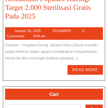
Target 2.000 Sterilisasi Gratis
Langkah
Pada 2025
Jakarta
Januari
GUSAROV
Januari 15, 2025
GUSAROV
0
Utara
15,
Comments
9:54 am
Kendalikan
2025
Gusarov – Populasi Kucing. Jakarta Utara (Jakut) memiliki
Populasi
target ambisius dalam upaya meningkatkan kesejahteraan
Kucing:
hewan liar dan mencegah ledakan populasi{...}
Target
REA
READ MORE
2.000
MOR
Sterilisasi
Gratis
Cari
Pada