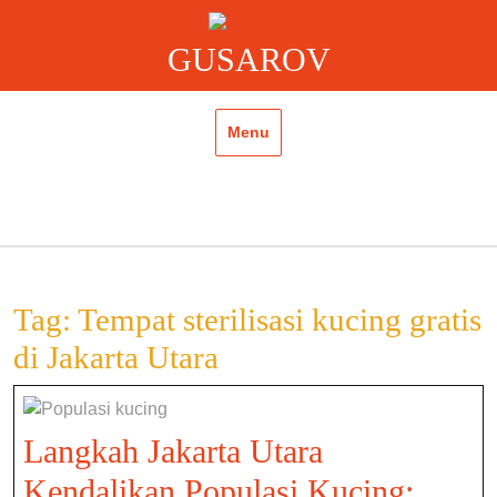
Skip
to
GUSAROV
content
Menu
Tag:
Tempat sterilisasi kucing gratis
di Jakarta Utara
Langkah Jakarta Utara
Kendalikan Populasi Kucing: