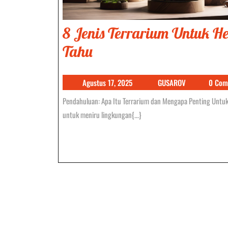
8 Jenis Terrarium Untuk H
8
Tahu
Jenis
Agustus
GUSAROV
Agustus 17, 2025
GUSAROV
0 Com
Terrarium
17,
Pendahuluan: Apa Itu Terrarium dan Mengapa Penting Untuk Hewan Eksotis? Terrarium adalah ekosistem mini yang dirancang khusus
Untuk
2025
untuk meniru lingkungan{...}
Hewan
Eksotis
Yang
Harus
Anda
Tahu