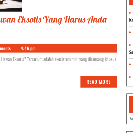
ewan Eksotis Yang Harus Anda
Ke
ments
4:46 pm
So
READ
READ MORE
MORE
Ti