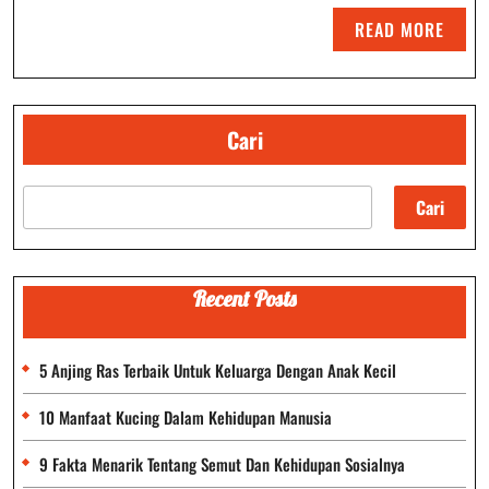
Di
READ
READ MORE
Dunia
MORE
Yang
Terancam
Cari
Punah
Cari
Recent Posts
5 Anjing Ras Terbaik Untuk Keluarga Dengan Anak Kecil
10 Manfaat Kucing Dalam Kehidupan Manusia
9 Fakta Menarik Tentang Semut Dan Kehidupan Sosialnya