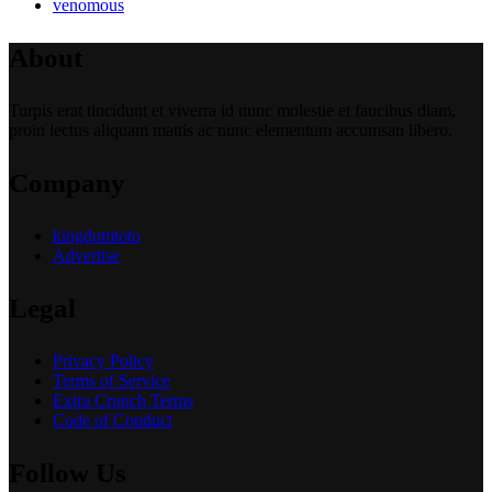
venomous
About
Turpis erat tincidunt et viverra id nunc molestie et faucibus diam,
proin lectus aliquam mattis ac nunc elementum accumsan libero.
Company
kingdomtoto
Advertise
Legal
Privacy Policy
Terms of Service
Extra Crunch Terms
Code of Conduct
Follow Us