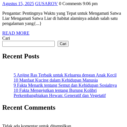
Agustus
GUSAROV
Agustus 15, 2025
GUSAROV
0 Comments
9:06 pm
Terbaik
15,
untuk
Pengantar: Pentingnya Waktu yang Tepat untuk Mengamati Satwa
2025
Liar Mengamati Satwa Liar di habitat alaminya adalah salah satu
Mengamati
pengalaman yang{...}
Satwa
READ
READ MORE
Liar
MORE
Cari
di
Cari
Alam
Recent Posts
Bebas
5 Anjing Ras Terbaik untuk Keluarga dengan Anak Kecil
10 Manfaat Kucing dalam Kehidupan Manusia
9 Fakta Menarik tentang Semut dan Kehidupan Sosialnya
10 Fakta Mengejutkan tentang Burung Kolibri
Perkembangbiakan Hewan: Generatif dan Vegetatif
Recent Comments
Tidak ada komentar untuk ditampilkan.