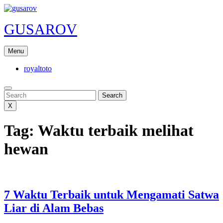
Skip
to
GUSAROV
content
Menu
royaltoto
Search
Search
X
Tag:
Waktu terbaik melihat
hewan
7 Waktu Terbaik untuk Mengamati Satwa
7
Liar di Alam Bebas
Waktu