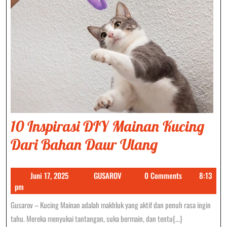
10 Inspirasi DIY Mainan Kucing
10
Dari Bahan Daur Ulang
Inspirasi
Juni
GUSAROV
Juni 17, 2025
GUSAROV
0 Comments
8:13
DIY
17,
pm
Mainan
2025
Gusarov – Kucing Mainan adalah makhluk yang aktif dan penuh rasa ingin
Kucing
tahu. Mereka menyukai tantangan, suka bermain, dan tentu{...}