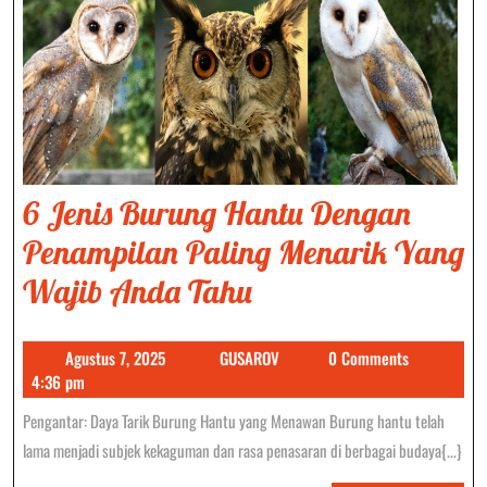
6 Jenis Burung Hantu Dengan
Penampilan Paling Menarik Yang
6
Wajib Anda Tahu
Jenis
Agustus
GUSAROV
Agustus 7, 2025
GUSAROV
0 Comments
Burung
7,
4:36 pm
Hantu
2025
Pengantar: Daya Tarik Burung Hantu yang Menawan Burung hantu telah
Dengan
lama menjadi subjek kekaguman dan rasa penasaran di berbagai budaya{...}
Penampilan