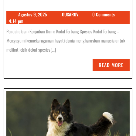
Spesies
Agustus
GUSAROV
Agustus 9, 2025
GUSAROV
0 Comments
Kadal
9,
4:14 pm
Terbang
2025
Pendahuluan: Keajaiban Dunia Kadal Terbang Spesies Kadal Terbang –
Yang
Mengagumi keanekaragaman hayati dunia mengharuskan manusia untuk
Memukau
melihat lebih dekat spesies{...}
Dan
READ
READ MORE
Unik
MORE