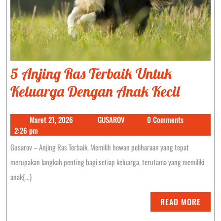
5 Anjing Ras Terbaik Untuk
5
Keluarga Dengan Anak Kecil
Anjing
Maret
GUSAROV
Maret 21, 2026
GUSAROV
0 Comments
Ras
21,
2:26 pm
Terbai
2026
Gusarov – Anjing Ras Terbaik. Memilih hewan peliharaan yang tepat
Untuk
merupakan langkah penting bagi setiap keluarga, terutama yang memiliki
Keluar
anak{...}
Denga
READ
READ MORE
Anak
MORE