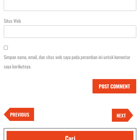
Situs Web
Simpan nama, email, dan situs web saya pada peramban ini untuk komentar
saya berikutnya.
Navigasi
pos
Previous
PREVIOUS
Next
NEXT
Post
Post
Cari