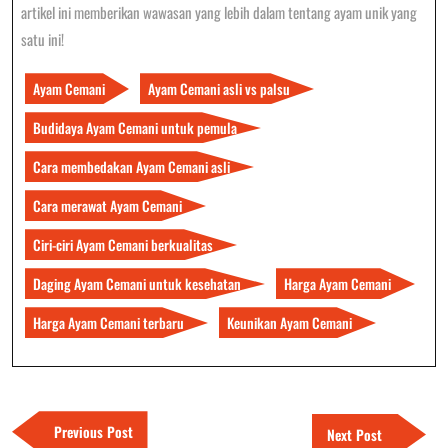
artikel ini memberikan wawasan yang lebih dalam tentang ayam unik yang
satu ini!
Ayam Cemani
Ayam Cemani asli vs palsu
Budidaya Ayam Cemani untuk pemula
Cara membedakan Ayam Cemani asli
Cara merawat Ayam Cemani
Ciri-ciri Ayam Cemani berkualitas
Daging Ayam Cemani untuk kesehatan
Harga Ayam Cemani
Harga Ayam Cemani terbaru
Keunikan Ayam Cemani
Navigasi
pos
Previous
Previous Post
Next
Next Post