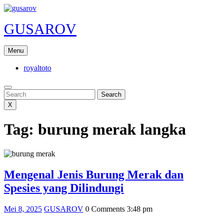
Skip
to
GUSAROV
content
Menu
royaltoto
Search
Search
X
Tag:
burung merak langka
Mengenal Jenis Burung Merak dan
Mengenal
Spesies yang Dilindungi
Jenis
Mei
GUSAROV
Mei 8, 2025
GUSAROV
0 Comments
3:48 pm
Burung
8,