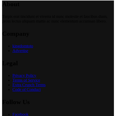
About
Turpis erat tincidunt et viverra id nunc molestie et faucibus diam,
proin lectus aliquam mattis ac nunc elementum accumsan libero.
Company
kingdomtoto
Advertise
Legal
Privacy Policy
Terms of Service
Extra Crunch Terms
Code of Conduct
Follow Us
Facebook