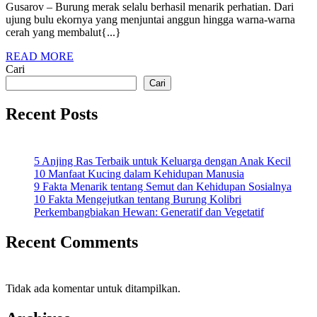
Merak
Gusarov – Burung merak selalu berhasil menarik perhatian. Dari
2025
ujung bulu ekornya yang menjuntai anggun hingga warna-warna
dan
cerah yang membalut{...}
Spesies
READ
READ MORE
yang
MORE
Cari
Dilindungi
Cari
Recent Posts
5 Anjing Ras Terbaik untuk Keluarga dengan Anak Kecil
10 Manfaat Kucing dalam Kehidupan Manusia
9 Fakta Menarik tentang Semut dan Kehidupan Sosialnya
10 Fakta Mengejutkan tentang Burung Kolibri
Perkembangbiakan Hewan: Generatif dan Vegetatif
Recent Comments
Tidak ada komentar untuk ditampilkan.