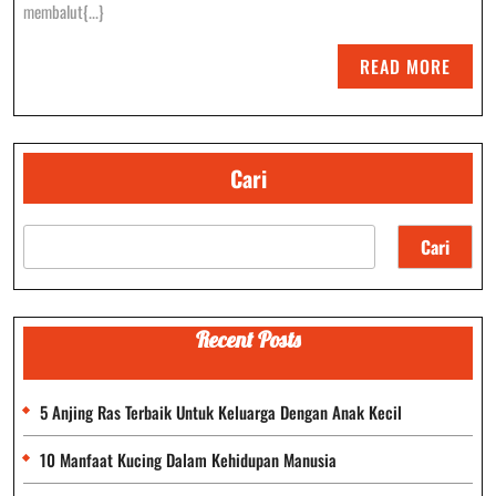
Spesies
membalut{...}
Yang
READ
READ MORE
Dilind
MORE
Cari
Cari
Recent Posts
5 Anjing Ras Terbaik Untuk Keluarga Dengan Anak Kecil
10 Manfaat Kucing Dalam Kehidupan Manusia